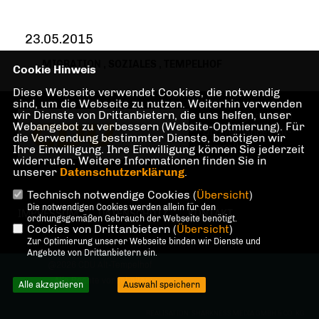
23.05.2015
MIGRATION
,
SOZIALES
,
TEMPELHOF
Cookie Hinweis
Diese Webseite verwendet Cookies, die notwendig
sind, um die Webseite zu nutzen. Weiterhin verwenden
wir Dienste von Drittanbietern, die uns helfen, unser
Homepage des CDU
Webangebot zu verbessern (Website-Optmierung). Für
Ortsverbandes Alt-
die Verwendung bestimmter Dienste, benötigen wir
Tempelhof
Ihre Einwilligung. Ihre Einwilligung können Sie jederzeit
widerrufen. Weitere Informationen finden Sie in
unserer
Datenschutzerklärung
.
Technisch notwendige Cookies (
Übersicht
)
Die notwendigen Cookies werden allein für den
IMPRESSUM
DATENSCHUTZ
KONTAKT
ordnungsgemäßen Gebrauch der Webseite benötigt.
Cookies von Drittanbietern (
Übersicht
)
Zur Optimierung unserer Webseite binden wir Dienste und
Angebote von Drittanbietern ein.
@2026 CDU Alt-Tempelhof
Alle Rechte vorbehalten.
Alle akzeptieren
Auswahl speichern
REALISATION: SHARKNESS MEDIA GMBH & CO. KG