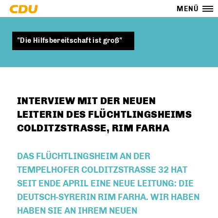
MENÜ
"Die Hilfsbereitschaft ist groß"
INTERVIEW MIT DER NEUEN
LEITERIN DES FLÜCHTLINGSHEIMS
COLDITZSTRASSE, RIM FARHA
DAS FLÜCHTLINGSHEIM AN DER
TEMPELHOFER COLDITZSTRASSE 32 HAT S
EIT ENDE APRIL EINE NEUE LEITUNG: DIE D
EUTSCH-SYRERIN RIM FARHA. WIR HABEN H
ABEN SIE AN IHREM NEUEN A