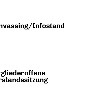
nvassing/Infostand
tgliederoffene
rstandssitzung