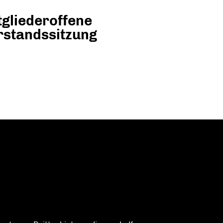
tgliederoffene
rstandssitzung