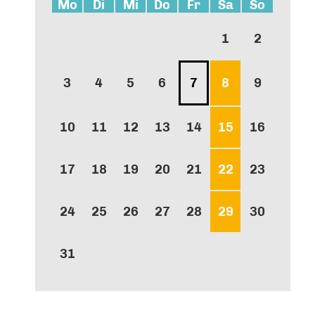
Mo
Di
Mi
Do
Fr
Sa
So
1
2
3
4
5
6
7
8
9
10
11
12
13
14
15
16
17
18
19
20
21
22
23
24
25
26
27
28
29
30
31