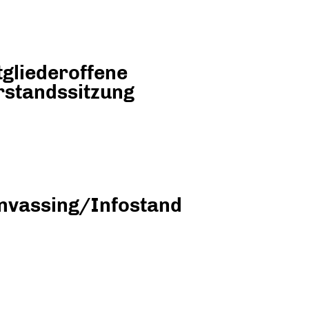
tgliederoffene
rstandssitzung
nvassing/Infostand