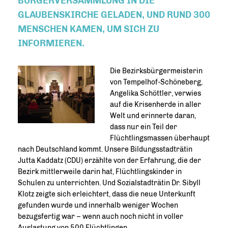
BÜRGERVERSAMMLUNG IN DIE G
LAUBENSKIRCHE GELADEN, UND RUND 300 M
ENSCHEN KAMEN, UM SICH ZU I
NFORMIEREN.
Die Bezirksbürgermeisterin
von Tempelhof-Schöneberg,
Angelika Schöttler, verwies
auf die Krisenherde in aller
Welt und erinnerte daran,
dass nur ein Teil der
Flüchtlingsmassen überhaupt
nach Deutschland kommt. Unsere Bildungsstadträtin
Jutta Kaddatz (CDU) erzählte von der Erfahrung, die der
Bezirk mittlerweile darin hat, Flüchtlingskinder in
Schulen zu unterrichten. Und Sozialstadträtin Dr. Sibyll
Klotz zeigte sich erleichtert, dass die neue Unterkunft
gefunden wurde und innerhalb weniger Wochen
bezugsfertig war – wenn auch noch nicht in voller
Auslastung von 500 Flüchtlingen.