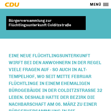
MENÜ
Bürgerversammlung zur
Flüchtlingsunterkunft Colditzstraße
EINE NEUE FLÜCHTLINGSUNTERKUNFT
WIRFT BEI DEN ANWOHNERN IN DER REGEL
VIELE FRAGEN AUF - SO AUCH IN ALT-
TEMPELHOF, WO SEIT MITTE FEBRUAR
FLÜCHTLINGE IN EINEM EHEMALIGEN
BÜROGEBÄUDE IN DER COLDITZSTRASSE 32
LEBEN. DESHALB HATTE DER BEZIRK DIE N
ACHBARSCHAFT AM 06. MÄRZ ZU EINER