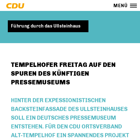
MENÜ
Führung durch das Ullsteinhaus
TEMPELHOFER FREITAG AUF DEN
SPUREN DES KÜNFTIGEN
PRESSEMUSEUMS
HINTER DER EXPESSIONISTISCHEN
BACKSTEINFASSADE DES ULLSTEINHAUSES
SOLL EIN DEUTSCHES PRESSEMUSEUM
ENTSTEHEN. FÜR DEN CDU ORTSVERBAND
ALT-TEMPELHOF EIN SPANNENDES PROJEKT