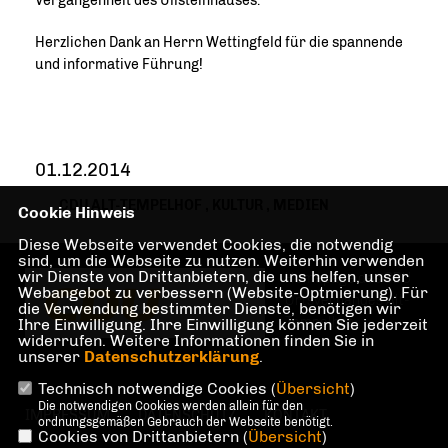
Vergangenheit des Ullsteinhauses.
Herzlichen Dank an Herrn Wettingfeld für die spannende
und informative Führung!
01.12.2014
CDU ALT-TEMPELHOF
,
KULTUR
,
MEDIEN
Cookie Hinweis
Diese Webseite verwendet Cookies, die notwendig
sind, um die Webseite zu nutzen. Weiterhin verwenden
wir Dienste von Drittanbietern, die uns helfen, unser
Homepage des CDU
Webangebot zu verbessern (Website-Optmierung). Für
Ortsverbandes Alt-
die Verwendung bestimmter Dienste, benötigen wir
Tempelhof
Ihre Einwilligung. Ihre Einwilligung können Sie jederzeit
widerrufen. Weitere Informationen finden Sie in
unserer
Datenschutzerklärung
.
Technisch notwendige Cookies (
Übersicht
)
Die notwendigen Cookies werden allein für den
IMPRESSUM
DATENSCHUTZ
KONTAKT
ordnungsgemäßen Gebrauch der Webseite benötigt.
Cookies von Drittanbietern (
Übersicht
)